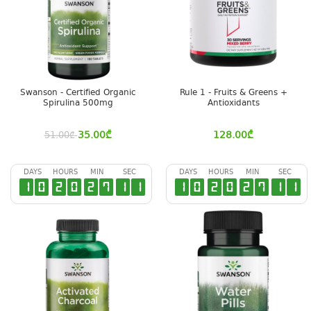
Swanson - Certified Organic
Rule 1 - Fruits & Greens +
Spirulina 500mg
Antioxidants
35.00
₾
128.00
₾
51.00
₾
DAYS
HOURS
MIN
SEC
DAYS
HOURS
MIN
SEC
1
0
2
0
2
7
1
0
1
0
2
0
2
7
1
0