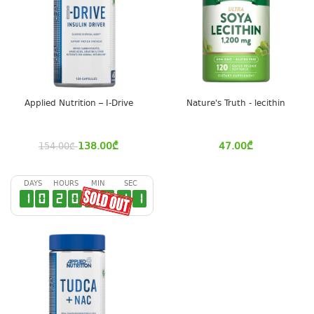
Applied Nutrition – I-Drive
Nature's Truth - lecithin
138.00
₾
47.00
₾
154.00
₾
DAYS
HOURS
MIN
SEC
1
0
2
0
2
7
1
0