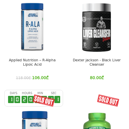
Applied Nutrition – R-Alpha
Dexter jackson - Black Liver
Lipoic Acid
Cleanser
106.00
₾
80.00
₾
118.00
₾
DAYS
HOURS
MIN
SEC
1
0
2
0
2
7
1
0