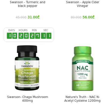
Swanson - Turmeric and
Swanson - Apple Cider
black pepper
Vinegar
31.00
₾
56.00
₾
45.00
₾
80.00
₾
DAYS
HOURS
MIN
SEC
1
0
2
0
2
7
1
0
Swanson- Chaga Mushroom
Nature's Truth - NAC N-
400mg
Acetyl Cysteine 1200mg