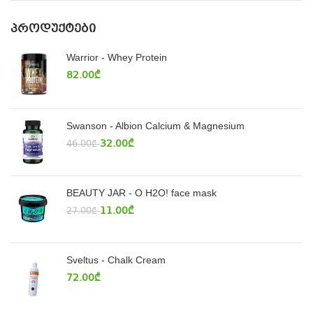
ᲞᲠᲝᲓᲣᲥᲢᲔᲑᲘ
Warrior - Whey Protein
82.00
₾
Swanson - Albion Calcium & Magnesium
32.00
₾
46.00
₾
BEAUTY JAR - O H2O! face mask
11.00
₾
27.00
₾
Sveltus - Chalk Cream
72.00
₾