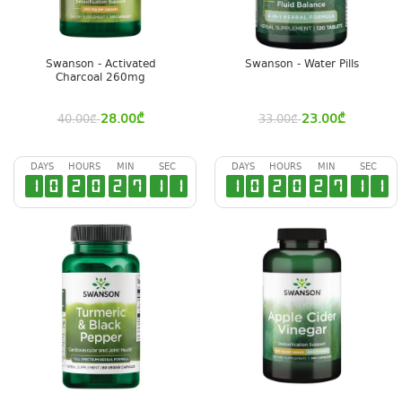
Swanson - Activated
Swanson - Water Pills
Charcoal 260mg
28.00
₾
23.00
₾
40.00
₾
33.00
₾
DAYS
HOURS
MIN
SEC
DAYS
HOURS
MIN
SEC
1
0
2
0
2
7
1
0
1
0
2
0
2
7
1
0