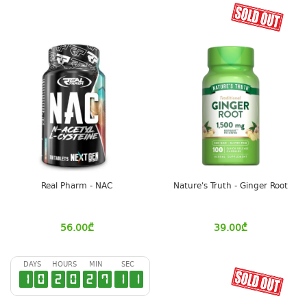
Real Pharm - NAC
Nature's Truth - Ginger Root
56.00
₾
39.00
₾
DAYS
HOURS
MIN
SEC
1
0
2
0
2
7
1
0