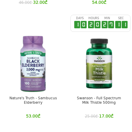
32.00
₾
54.00
₾
46.00
₾
DAYS
HOURS
MIN
SEC
1
0
2
0
2
7
1
0
Nature's Truth - Sambucus
Swanson - Full Spectrum
Elderberry
Milk Thistle 500mg
53.00
₾
17.00
₾
25.00
₾