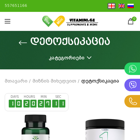
557651166
0
დეტოქსიკაცია
ᲙᲐᲢᲔᲒᲝᲠᲘᲔᲑᲘ
მთავარი
მიზნის მიხედვით
დეტოქსიკაცია
DAYS
HOURS
MIN
SEC
1
0
2
0
2
7
1
0