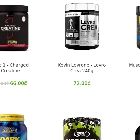
e 1 - Charged
Kevin Levrone - Levro
Musc
Creatine
Crea 240g
66.00
₾
72.00
₾
.00
₾