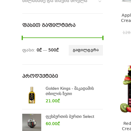
სილამაზე და თავის მოვლა
Appl
Crea
ᲤᲐᲡᲘᲗ ᲒᲐᲤᲘᲚᲢᲕᲠᲐ
128
ფასი:
0₾
—
500₾
ᲒᲐᲤᲘᲚᲢᲕᲠᲐ
ᲞᲠᲝᲓᲣᲥᲢᲔᲑᲘ
Golden Kings - მაკადამის
თხილის ზეთი
21.00
₾
ფეხბურთის ბურთი Select
Red
60.00
₾
Crea