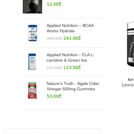
12.00
₾
Applied Nutrition – BCAA
Amino Hydrate
241.00
₾
268.00
₾
Applied Nutrition - CLA L-
carnitine & Green tea
123.00
₾
137.00
₾
Ke
Nature's Truth - Apple Cider
Levro
Vinegar 600mg Gummies
53.00
₾