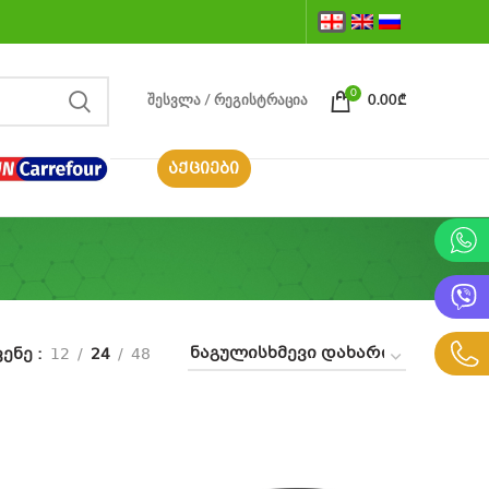
0
ᲨᲔᲡᲕᲚᲐ / ᲠᲔᲒᲘᲡᲢᲠᲐᲪᲘᲐ
0.00
₾
ᲐᲥᲪᲘᲔᲑᲘ
ვენე
12
24
48