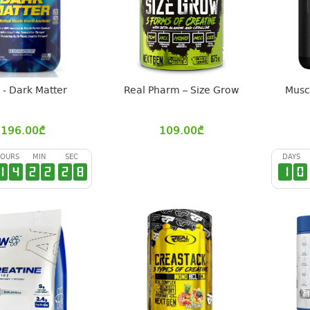
- Dark Matter
Real Pharm – Size Grow
Muscl
196.00
₾
109.00
₾
OURS
MIN
SEC
DAYS
1
4
2
2
2
7
1
0