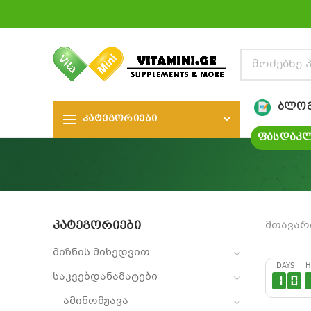
ᲑᲚᲝ
ᲙᲐᲢᲔᲒᲝᲠᲘᲔᲑᲘ
ᲤᲐᲡᲓᲐᲙᲚ
ᲙᲐᲢᲔᲒᲝᲠᲘᲔᲑᲘ
მთავარ
მიზნის მიხედვით
DAYS
H
საკვებდანამატები
1
0
ამინომჟავა