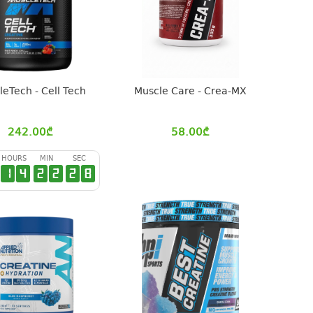
eTech - Cell Tech
Muscle Care - Crea-MX
242.00
₾
58.00
₾
HOURS
MIN
SEC
1
4
2
2
2
7