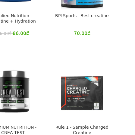
lied Nutrition –
BPI Sports - Best creatine
tine + Hydration
86.00
₾
70.00
₾
6.00
₾
IUM NUTRITION -
Rule 1 - Sample Charged
CREA TEST
Creatine