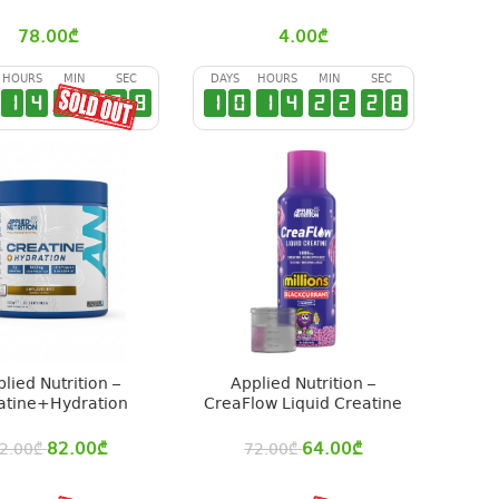
78.00
₾
4.00
₾
HOURS
MIN
SEC
DAYS
HOURS
MIN
SEC
1
4
2
2
2
7
1
0
1
4
2
2
2
7
lied Nutrition –
Applied Nutrition –
atine+Hydration
CreaFlow Liquid Creatine
82.00
₾
64.00
₾
2.00
₾
72.00
₾