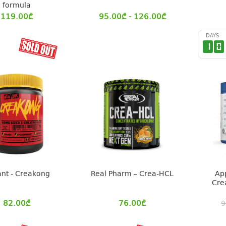
formula
119.00
₾
95.00
₾
- 126.00
₾
DAYS
1
0
nt - Creakong
Real Pharm – Crea-HCL
App
Cre
82.00
₾
76.00
₾
9