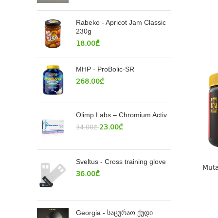
Rabeko - Apricot Jam Classic
230g
18.00
₾
MHP - ProBolic-SR
268.00
₾
Olimp Labs – Chromium Activ
23.00
₾
34.00
₾
Sveltus - Cross training glove
Muta
36.00
₾
Georgia - საცურაო ქუდი