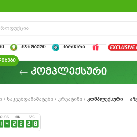
ᲒᲘ
ᲙᲝᲜᲢᲐᲥᲢᲘ
ᲙᲐᲠᲘᲔᲠᲐ
ᲔᲑᲔᲑᲘ
კომპლექსური
ი
საკვებდანამატები
კრეატინი
კომპლექსური
აჩ
OURS
MIN
SEC
1
4
2
2
2
7