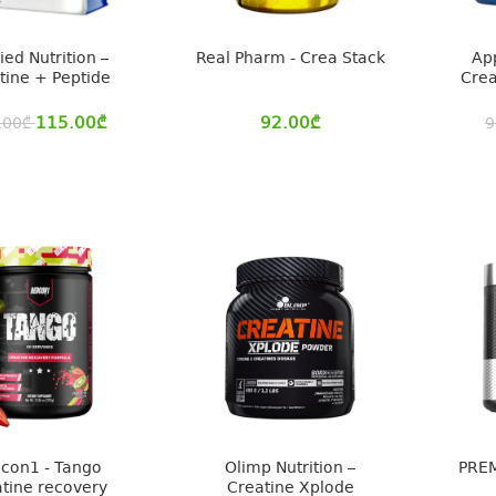
ied Nutrition –
Real Pharm - Crea Stack
App
tine + Peptide
Crea
115.00
₾
92.00
₾
.00
₾
9
con1 - Tango
Olimp Nutrition –
PREM
tine recovery
Creatine Xplode