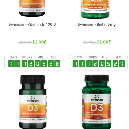
Swanson - Vitamin E 400IU
Swanson - Biotin 5mg
12.00
₾
21.00
₾
25.00
₾
30.00
₾
DAYS
HOURS
MIN
SEC
DAYS
HOURS
MIN
SEC
1
1
1
2
0
5
2
7
1
1
1
2
0
5
2
7