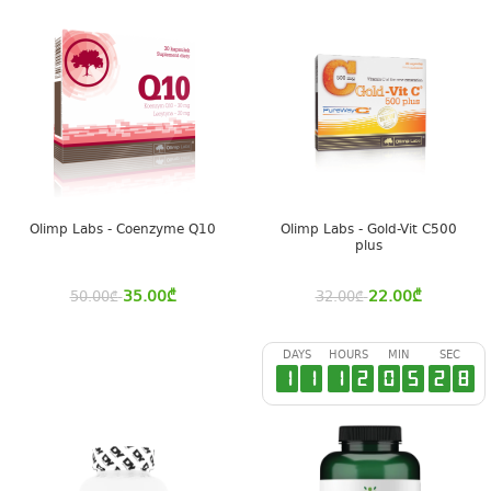
Olimp Labs - Coenzyme Q10
Olimp Labs - Gold-Vit C500
plus
35.00
₾
22.00
₾
50.00
₾
32.00
₾
DAYS
HOURS
MIN
SEC
1
1
1
2
0
5
2
7