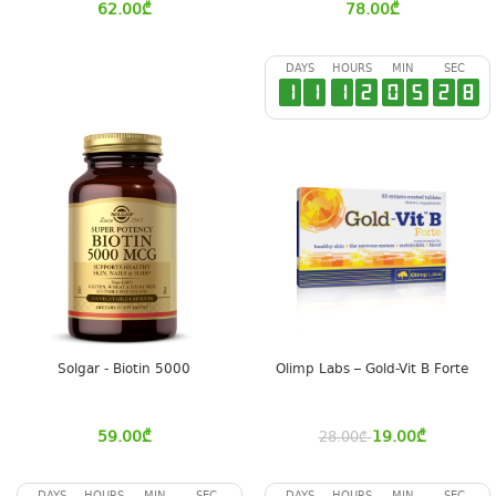
62.00
₾
78.00
₾
DAYS
HOURS
MIN
SEC
1
1
1
2
0
5
2
7
Solgar - Biotin 5000
Olimp Labs – Gold-Vit B Forte
59.00
₾
19.00
₾
28.00
₾