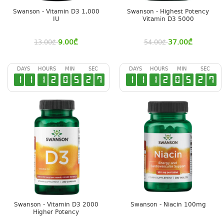
Swanson - Vitamin D3 1,000
Swanson - Highest Potency
IU
Vitamin D3 5000
9.00
₾
37.00
₾
13.00
₾
54.00
₾
DAYS
HOURS
MIN
SEC
DAYS
HOURS
MIN
SEC
1
1
1
2
0
5
2
7
1
1
1
2
0
5
2
7
Swanson - Vitamin D3 2000
Swanson - Niacin 100mg
Higher Potency