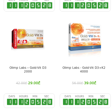
DAYS
HOURS
MIN
SEC
DAYS
HOURS
MIN
SEC
1
1
1
2
0
5
2
7
1
1
1
2
0
5
2
7
Olimp Labs – Gold-Vit D3
Olimp Labs - Gold-Vit D3+K2
2000
4000
29.00
₾
39.00
₾
42.00
₾
56.00
₾
DAYS
HOURS
MIN
SEC
DAYS
HOURS
MIN
SEC
1
1
1
2
0
5
2
7
1
1
1
2
0
5
2
7