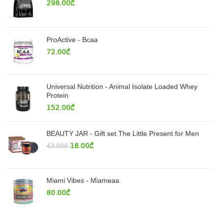
298.00
₾
ProActive - Bcaa
72.00
₾
Universal Nutrition - Animal Isolate Loaded Whey
Protein
152.00
₾
BEAUTY JAR - Gift set The Little Present for Men
18.00
₾
43.00
₾
Miami Vibes - Miameaa
80.00
₾