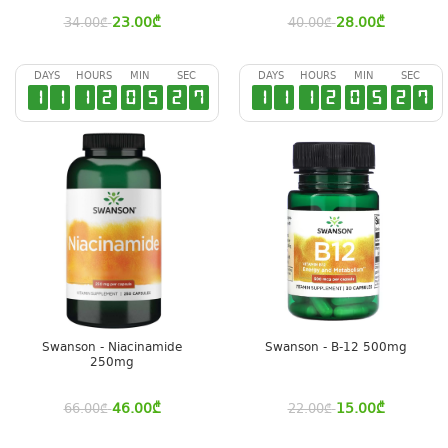
23.00
₾
28.00
₾
34.00
₾
40.00
₾
DAYS
HOURS
MIN
SEC
DAYS
HOURS
MIN
SEC
1
1
1
2
0
5
2
7
1
1
1
2
0
5
2
7
Swanson - Niacinamide
Swanson - B-12 500mg
250mg
46.00
₾
15.00
₾
66.00
₾
22.00
₾