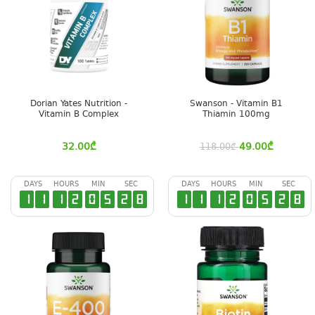
Dorian Yates Nutrition -
Swanson - Vitamin B1
Vitamin B Complex
Thiamin 100mg
32.00
₾
49.00
₾
118.00
₾
DAYS
HOURS
MIN
SEC
DAYS
HOURS
MIN
SEC
1
1
1
2
0
5
2
7
1
1
1
2
0
5
2
7