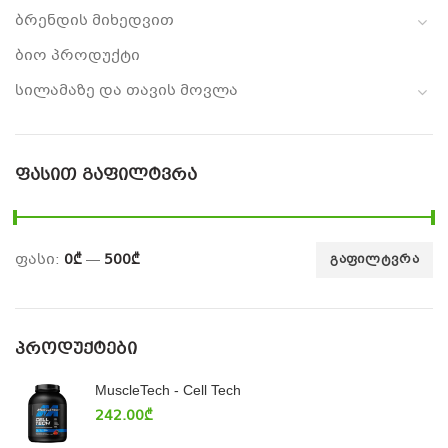
ბრენდის მიხედვით
ბიო პროდუქტი
სილამაზე და თავის მოვლა
ᲤᲐᲡᲘᲗ ᲒᲐᲤᲘᲚᲢᲕᲠᲐ
ფასი:
0₾
—
500₾
ᲒᲐᲤᲘᲚᲢᲕᲠᲐ
ᲞᲠᲝᲓᲣᲥᲢᲔᲑᲘ
MuscleTech - Cell Tech
242.00
₾