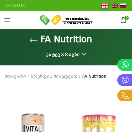
557651166
0
FA Nutrition
ᲙᲐᲢᲔᲒᲝᲠᲘᲔᲑᲘ
მთავარი
ბრენდის მიხედვით
FA Nutrition