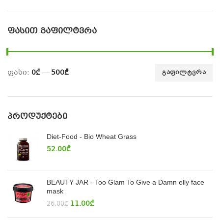
ᲤᲐᲡᲘᲗ ᲒᲐᲤᲘᲚᲢᲕᲠᲐ
ფასი:
0₾
—
500₾
ᲒᲐᲤᲘᲚᲢᲕᲠᲐ
ᲞᲠᲝᲓᲣᲥᲢᲔᲑᲘ
Diet-Food - Bio Wheat Grass
52.00
₾
BEAUTY JAR - Too Glam To Give a Damn elly face
mask
11.00
₾
26.00
₾