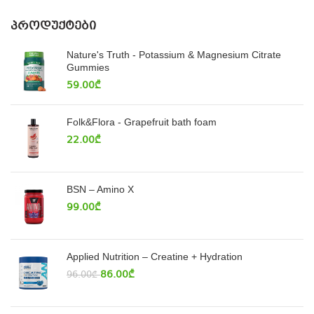
ᲞᲠᲝᲓᲣᲥᲢᲔᲑᲘ
Nature's Truth - Potassium & Magnesium Citrate
Gummies
59.00
₾
Folk&Flora - Grapefruit bath foam
22.00
₾
BSN – Amino X
99.00
₾
Applied Nutrition – Creatine + Hydration
86.00
₾
96.00
₾