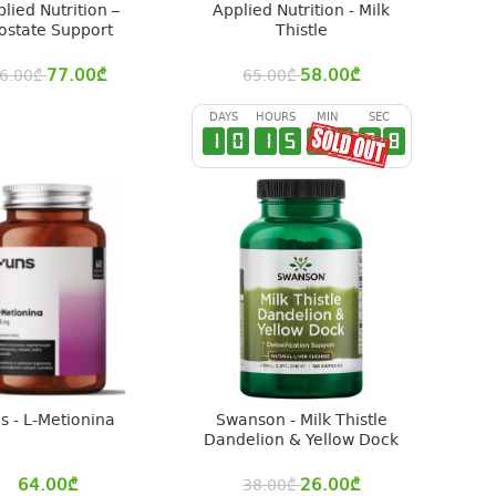
lied Nutrition –
Applied Nutrition - Milk
ostate Support
Thistle
77.00
₾
58.00
₾
6.00
₾
65.00
₾
DAYS
HOURS
MIN
SEC
1
0
1
5
3
6
3
7
s - L-Metionina
Swanson - Milk Thistle
Dandelion & Yellow Dock
64.00
₾
26.00
₾
38.00
₾