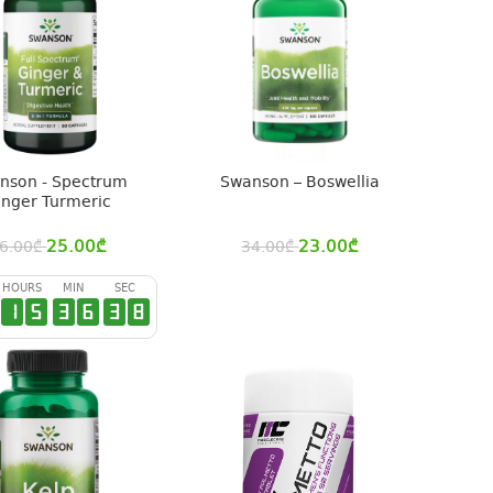
nson - Spectrum
Swanson – Boswellia
inger Turmeric
25.00
₾
23.00
₾
6.00
₾
34.00
₾
HOURS
MIN
SEC
1
5
3
6
3
7