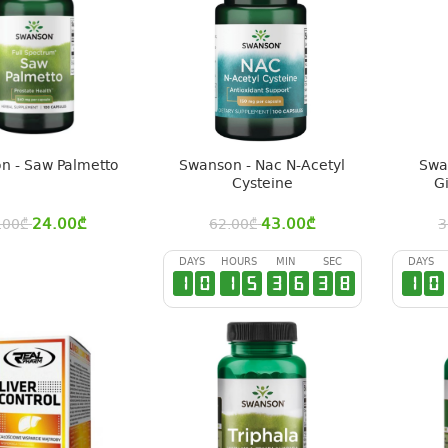
n - Saw Palmetto
Swanson - Nac N-Acetyl
Swa
Cysteine
G
24.00
₾
43.00
₾
.00
₾
62.00
₾
3
DAYS
HOURS
MIN
SEC
DAYS
1
0
1
5
3
6
3
7
1
0