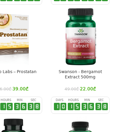
 Labs – Prostatan
Swanson - Bergamot
Extract 500mg
39.00
₾
22.00
₾
6.00
₾
49.00
₾
HOURS
MIN
SEC
DAYS
HOURS
MIN
SEC
1
5
3
6
3
7
1
0
1
5
3
6
3
7