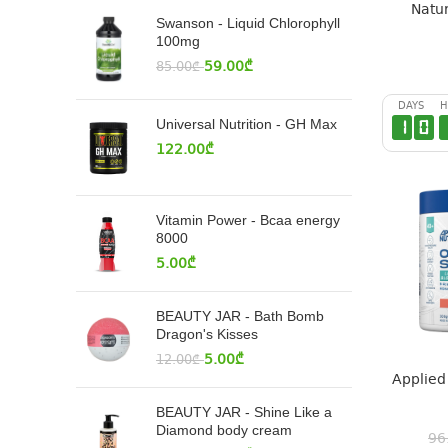
Natur
Swanson - Liquid Chlorophyll
100mg
59.00
₾
85.00
₾
DAYS
H
Universal Nutrition - GH Max
1
0
122.00
₾
Vitamin Power - Bcaa energy
8000
5.00
₾
BEAUTY JAR - Bath Bomb
Dragon's Kisses
5.00
₾
12.00
₾
Applied
BEAUTY JAR - Shine Like a
Diamond body cream
96