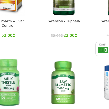
 Pharm – Liver
Swanson - Triphala
Swan
Control
52.00
₾
22.00
₾
32.00
₾
4
DAYS
1
0