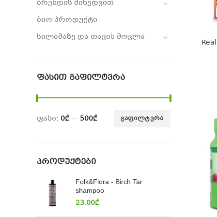
ბრენდის მიხედვით
ბიო პროდუქტი
სილამაზე და თავის მოვლა
Real
ᲤᲐᲡᲘᲗ ᲒᲐᲤᲘᲚᲢᲕᲠᲐ
ფასი:
0₾
—
500₾
ᲒᲐᲤᲘᲚᲢᲕᲠᲐ
ᲞᲠᲝᲓᲣᲥᲢᲔᲑᲘ
Folk&Flora - Birch Tar
shampoo
23.00
₾