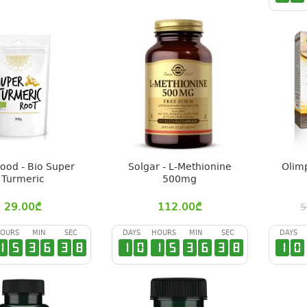
Food - Bio Super
Solgar - L-Methionine
Olimp
Turmeric
500mg
29.00
₾
112.00
₾
5
OURS
MIN
SEC
DAYS
HOURS
MIN
SEC
DAYS
1
5
3
6
3
7
1
0
1
5
3
6
3
7
1
0