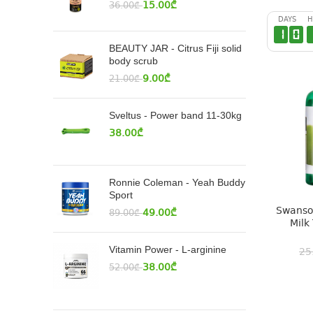
15.00
₾
36.00
₾
DAYS
H
1
0
BEAUTY JAR - Citrus Fiji solid
body scrub
9.00
₾
21.00
₾
Sveltus - Power band 11-30kg
38.00
₾
Ronnie Coleman - Yeah Buddy
Sport
Swanson
49.00
₾
89.00
₾
Milk
Vitamin Power - L-arginine
25
38.00
₾
52.00
₾