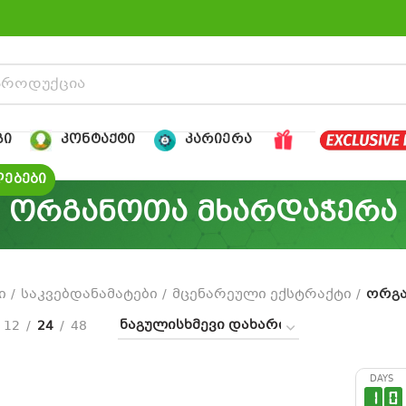
ᲒᲘ
ᲙᲝᲜᲢᲐᲥᲢᲘ
ᲙᲐᲠᲘᲔᲠᲐ
ᲔᲑᲔᲑᲘ
ორგანოთა მხარდაჭერა
ი
საკვებდანამატები
მცენარეული ექსტრაქტი
ორგა
12
24
48
DAYS
1
0