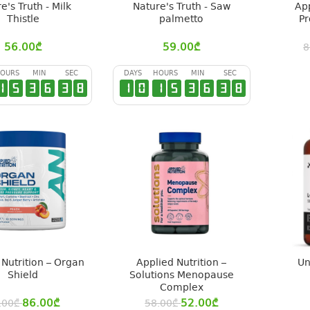
e's Truth - Milk
Nature's Truth - Saw
App
Thistle
palmetto
Pr
56.00
₾
59.00
₾
8
OURS
MIN
SEC
DAYS
HOURS
MIN
SEC
1
5
3
6
3
7
1
0
1
5
3
6
3
7
 Nutrition – Organ
Applied Nutrition –
Un
Shield
Solutions Menopause
Complex
86.00
₾
52.00
₾
.00
₾
58.00
₾