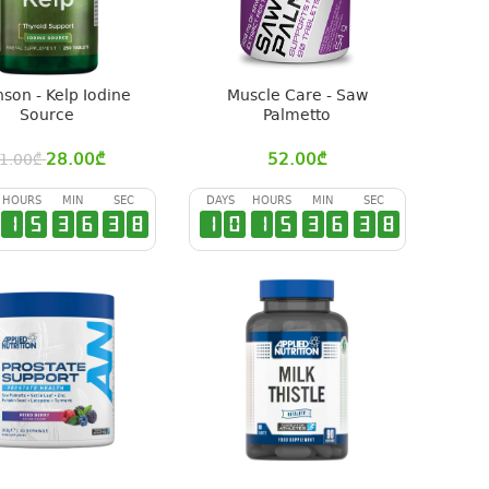
son - Kelp Iodine
Muscle Care - Saw
Source
Palmetto
28.00
₾
52.00
₾
1.00
₾
HOURS
MIN
SEC
DAYS
HOURS
MIN
SEC
1
5
3
6
3
7
1
0
1
5
3
6
3
7