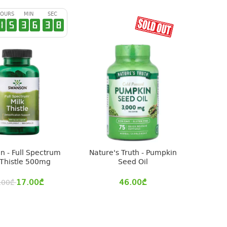
OURS
MIN
SEC
1
5
3
6
3
7
 - Full Spectrum
Nature's Truth - Pumpkin
 Thistle 500mg
Seed Oil
17.00
₾
46.00
₾
.00
₾