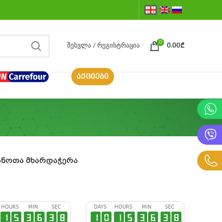
0
ᲨᲔᲡᲕᲚᲐ / ᲠᲔᲒᲘᲡᲢᲠᲐᲪᲘᲐ
0.00
₾
ᲐᲥᲪᲘᲔᲑᲘ
ნოთა მხარდაჭერა
HOURS
MIN
SEC
DAYS
HOURS
MIN
SEC
1
5
3
6
3
7
1
0
1
5
3
6
3
7