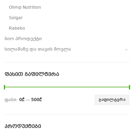
Olimp Nutrition
Solgar
Rabeko
ბიო პროდუქტი
სილამაზე და თავის მოვლა
ᲤᲐᲡᲘᲗ ᲒᲐᲤᲘᲚᲢᲕᲠᲐ
ფასი:
0₾
—
500₾
ᲒᲐᲤᲘᲚᲢᲕᲠᲐ
ᲞᲠᲝᲓᲣᲥᲢᲔᲑᲘ