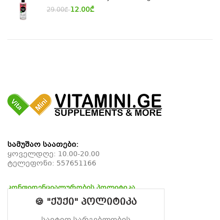
12.00
₾
29.00
₾
სამუშაო საათები:
ყოველდღე: 10.00-20.00
ტელეფონი:
557651166
კონფიდენციალურობის პოლიტიკა
დაბრუნების პოლიტიკა
🍪 "ქუქი" პოლიტიკა
მიწოდების პოლიტიკა