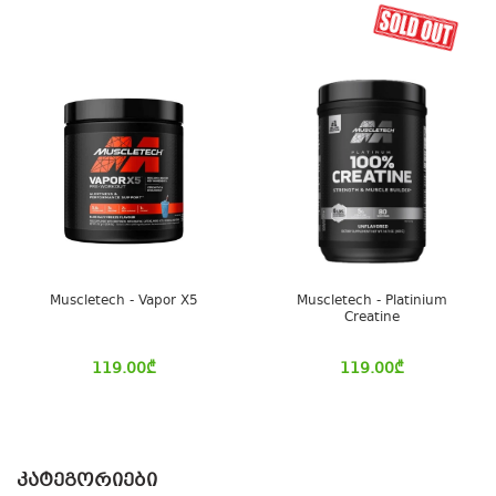
Muscletech - Vapor X5
Muscletech - Platinium
Creatine
119.00
₾
119.00
₾
ᲙᲐᲢᲔᲒᲝᲠᲘᲔᲑᲘ