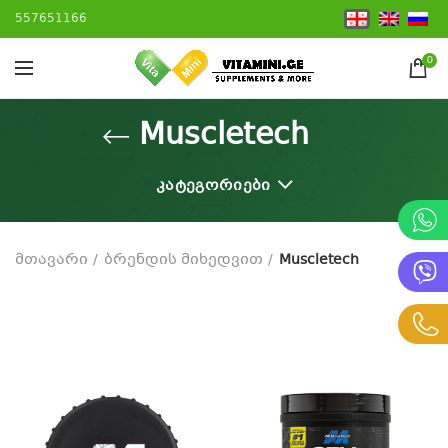
557651166
0
Muscletech
ᲙᲐᲢᲔᲒᲝᲠᲘᲔᲑᲘ
მთავარი
ბრენდის მიხედვით
Muscletech