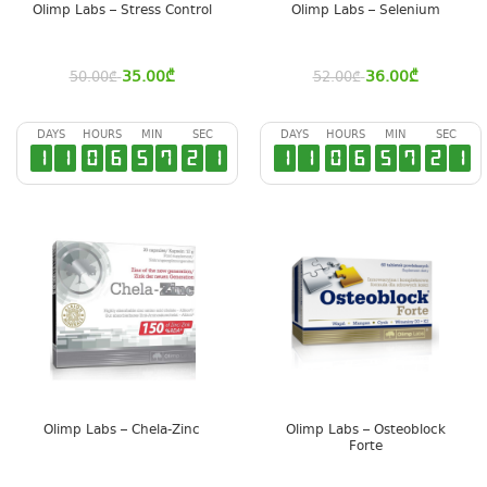
Olimp Labs – Stress Control
Olimp Labs – Selenium
35.00
₾
36.00
₾
50.00
₾
52.00
₾
DAYS
HOURS
MIN
SEC
DAYS
HOURS
MIN
SEC
1
1
0
6
5
7
2
0
1
1
0
6
5
7
2
0
Olimp Labs – Chela-Zinc
Olimp Labs – Osteoblock
Forte