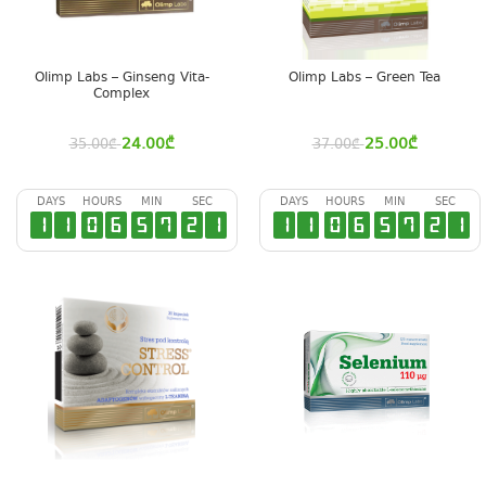
Olimp Labs – Ginseng Vita-
Olimp Labs – Green Tea
Complex
24.00
₾
25.00
₾
35.00
₾
37.00
₾
DAYS
HOURS
MIN
SEC
DAYS
HOURS
MIN
SEC
1
1
0
6
5
7
2
0
1
1
0
6
5
7
2
0