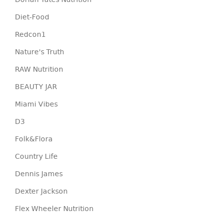
Dorian Yates Nutrition
Diet-Food
Redcon1
Nature's Truth
RAW Nutrition
BEAUTY JAR
Miami Vibes
D3
Folk&Flora
Country Life
Dennis James
Dexter Jackson
Flex Wheeler Nutrition