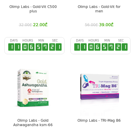
Olimp Labs - Gold-Vit C500
Olimp Labs - Gold-Vit for
plus
men
22.00
₾
39.00
₾
32.00
₾
56.00
₾
DAYS
HOURS
MIN
SEC
DAYS
HOURS
MIN
SEC
1
1
0
6
5
7
2
0
1
1
0
6
5
7
2
0
Olimp Labs - Gold
Olimp Labs - TRI-Mag B6
Ashwagandha ksm-66