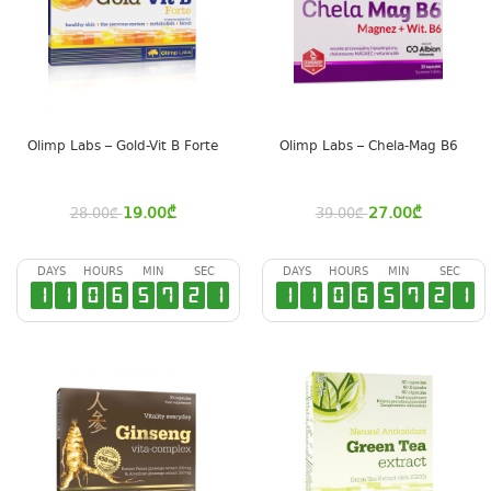
Olimp Labs – Gold-Vit B Forte
Olimp Labs – Chela-Mag B6
19.00
₾
27.00
₾
28.00
₾
39.00
₾
DAYS
HOURS
MIN
SEC
DAYS
HOURS
MIN
SEC
1
1
0
6
5
7
2
0
1
1
0
6
5
7
2
0