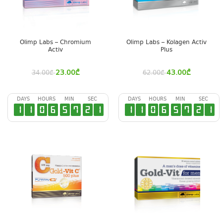
Olimp Labs – Chromium
Olimp Labs – Kolagen Activ
Activ
Plus
23.00
₾
43.00
₾
34.00
₾
62.00
₾
DAYS
HOURS
MIN
SEC
DAYS
HOURS
MIN
SEC
1
1
0
6
5
7
2
0
1
1
0
6
5
7
2
0