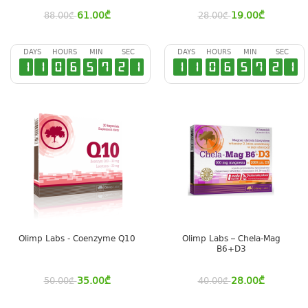
61.00
₾
19.00
₾
88.00
₾
28.00
₾
DAYS
HOURS
MIN
SEC
DAYS
HOURS
MIN
SEC
1
1
0
6
5
7
2
0
1
1
0
6
5
7
2
0
Olimp Labs - Coenzyme Q10
Olimp Labs – Chela-Mag
B6+D3
35.00
₾
28.00
₾
50.00
₾
40.00
₾