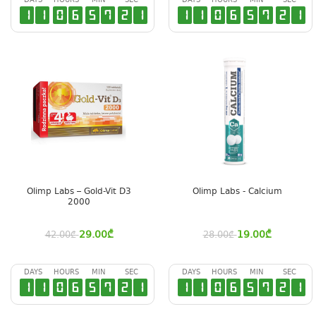
DAYS
HOURS
MIN
SEC
DAYS
HOURS
MIN
SEC
1
1
0
6
5
7
2
0
1
1
0
6
5
7
2
0
Olimp Labs – Gold-Vit D3
Olimp Labs - Calcium
2000
29.00
₾
19.00
₾
42.00
₾
28.00
₾
DAYS
HOURS
MIN
SEC
DAYS
HOURS
MIN
SEC
1
1
0
6
5
7
2
0
1
1
0
6
5
7
2
0