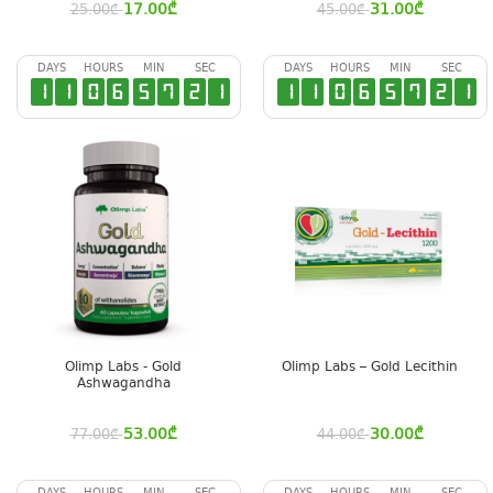
17.00
₾
31.00
₾
25.00
₾
45.00
₾
DAYS
HOURS
MIN
SEC
DAYS
HOURS
MIN
SEC
1
1
0
6
5
7
2
0
1
1
0
6
5
7
2
0
Olimp Labs - Gold
Olimp Labs – Gold Lecithin
Ashwagandha
53.00
₾
30.00
₾
77.00
₾
44.00
₾