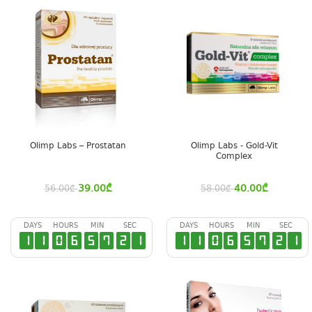
Olimp Labs – Prostatan
Olimp Labs - Gold-Vit
Complex
39.00
₾
40.00
₾
56.00
₾
58.00
₾
DAYS
HOURS
MIN
SEC
DAYS
HOURS
MIN
SEC
1
1
0
6
5
7
2
0
1
1
0
6
5
7
2
0