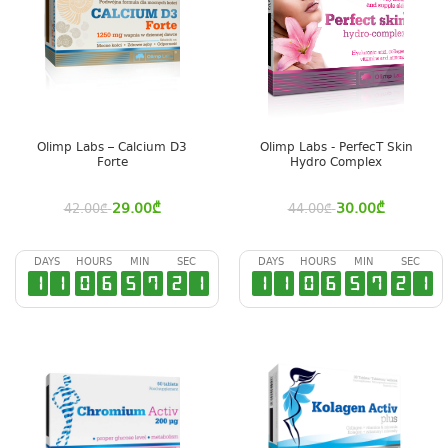
Olimp Labs – Calcium D3
Olimp Labs - PerfecT Skin
Forte
Hydro Complex
29.00
₾
30.00
₾
42.00
₾
44.00
₾
DAYS
HOURS
MIN
SEC
DAYS
HOURS
MIN
SEC
1
1
0
6
5
7
2
0
1
1
0
6
5
7
2
0