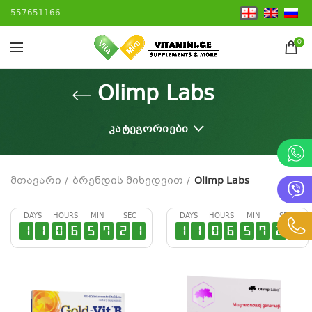
557651166
0
Olimp Labs
ᲙᲐᲢᲔᲒᲝᲠᲘᲔᲑᲘ
მთავარი
ბრენდის მიხედვით
Olimp Labs
DAYS
HOURS
MIN
SEC
DAYS
HOURS
MIN
SEC
1
1
0
6
5
7
2
0
1
1
0
6
5
7
2
0