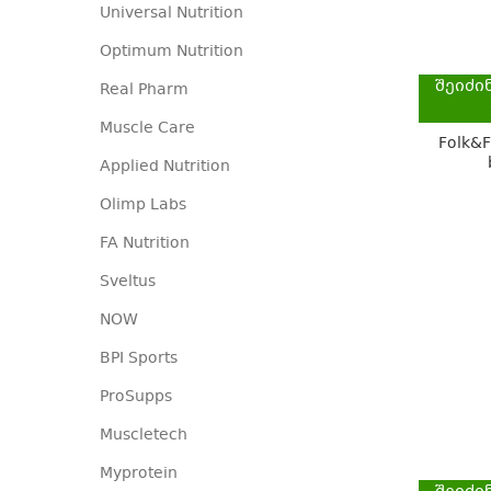
Universal Nutrition
Optimum Nutrition
შეიძი
Real Pharm
Muscle Care
Folk&F
Applied Nutrition
Olimp Labs
FA Nutrition
Sveltus
NOW
BPI Sports
ProSupps
Muscletech
Myprotein