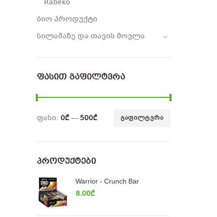
Rabeko
ბიო პროდუქტი
სილამაზე და თავის მოვლა
ᲤᲐᲡᲘᲗ ᲒᲐᲤᲘᲚᲢᲕᲠᲐ
ფასი:
0₾
—
500₾
ᲒᲐᲤᲘᲚᲢᲕᲠᲐ
ᲞᲠᲝᲓᲣᲥᲢᲔᲑᲘ
Warrior - Crunch Bar
8.00
₾