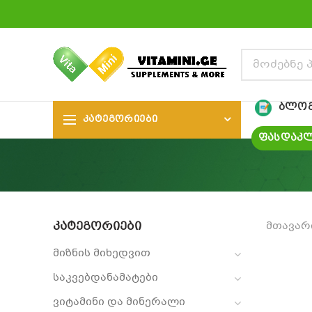
ᲑᲚᲝ
ᲙᲐᲢᲔᲒᲝᲠᲘᲔᲑᲘ
ᲤᲐᲡᲓᲐᲙᲚ
ᲙᲐᲢᲔᲒᲝᲠᲘᲔᲑᲘ
მთავარ
მიზნის მიხედვით
საკვებდანამატები
ვიტამინი და მინერალი