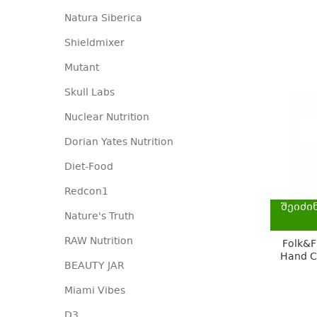
Natura Siberica
Shieldmixer
Mutant
Skull Labs
Nuclear Nutrition
Dorian Yates Nutrition
Diet-Food
Redcon1
შეიძი
Nature's Truth
RAW Nutrition
Folk&F
Hand C
BEAUTY JAR
Miami Vibes
D3