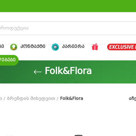
ᲒᲘ
ᲙᲝᲜᲢᲐᲥᲢᲘ
ᲙᲐᲠᲘᲔᲠᲐ
ᲔᲑᲔᲑᲘ
Folk&Flora
ი
ბრენდის მიხედვით
Folk&Flora
აჩ