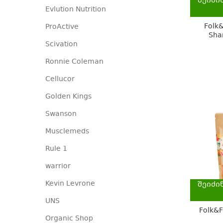
შეიძი
Evlution Nutrition
Folk&
ProActive
Sha
Scivation
Ronnie Coleman
Cellucor
Golden Kings
Swanson
Musclemeds
Rule 1
warrior
Kevin Levrone
შეიძი
UNS
Folk&F
Organic Shop