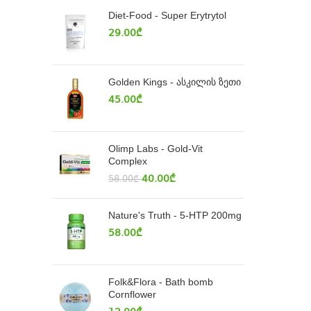
Diet-Food - Super Erytrytol
29.00
₾
Golden Kings - ასკილის ზეთი
45.00
₾
Olimp Labs - Gold-Vit
Complex
40.00
₾
58.00
₾
Nature's Truth - 5-HTP 200mg
58.00
₾
Folk&Flora - Bath bomb
Cornflower