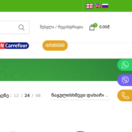
0
ᲨᲔᲡᲕᲚᲐ / ᲠᲔᲒᲘᲡᲢᲠᲐᲪᲘᲐ
0.00
₾
ᲐᲥᲪᲘᲔᲑᲘ
ვენე
12
24
48