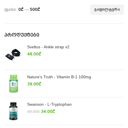
ფასი:
0₾
—
500₾
ᲒᲐᲤᲘᲚᲢᲕᲠᲐ
ᲞᲠᲝᲓᲣᲥᲢᲔᲑᲘ
Sveltus - Ankle strap x2
48.00
₾
Nature's Truth - Vitamin B-1 100mg
39.00
₾
Swanson - L-Tryptophan
34.00
₾
49.00
₾