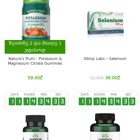
შეიძინე
2
და მიიღე
1
უფასოდ
Nature's Truth - Potassium &
Olimp Labs – Selenium
Magnesium Citrate Gummies
59.00
₾
36.00
₾
52.00
₾
DAYS
HOURS
MIN
SEC
DAYS
HOURS
MIN
SEC
1
1
1
4
3
4
3
2
1
1
1
4
3
4
3
2