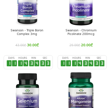
Swanson - Triple Boron
Swanson - Chromium
Complex 3mg
Picolinate 200mcg
30.00
₾
20.00
₾
43.00
₾
29.00
₾
DAYS
HOURS
MIN
SEC
DAYS
HOURS
MIN
SEC
1
1
1
4
3
4
3
2
1
1
1
4
3
4
3
2