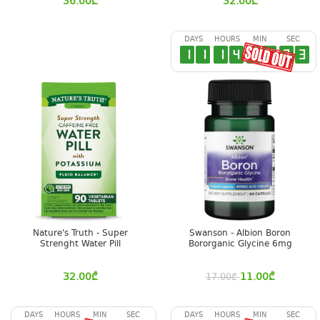
36.00
₾
32.00
₾
DAYS
HOURS
MIN
SEC
1
1
1
4
3
4
3
2
Nature's Truth - Super
Swanson - Albion Boron
Strenght Water Pill
Bororganic Glycine 6mg
32.00
₾
11.00
₾
17.00
₾
DAYS
HOURS
MIN
SEC
DAYS
HOURS
MIN
SEC