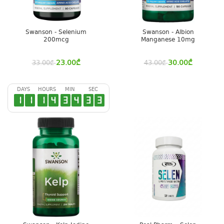
Swanson - Selenium
Swanson - Albion
200mcg
Manganese 10mg
23.00
₾
30.00
₾
33.00
₾
43.00
₾
DAYS
HOURS
MIN
SEC
1
1
1
4
3
4
3
2