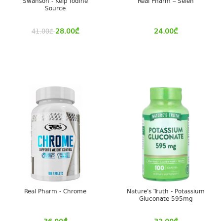
Swanson - Kelp Iodine
Real Pharm – Selen
Source
28.00
₾
24.00
₾
41.00
₾
Real Pharm - Chrome
Nature's Truth - Potassium
Gluconate 595mg