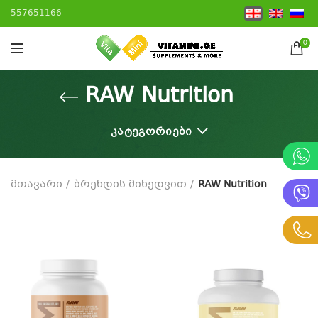
557651166
0
RAW Nutrition
ᲙᲐᲢᲔᲒᲝᲠᲘᲔᲑᲘ
მთავარი
ბრენდის მიხედვით
RAW Nutrition