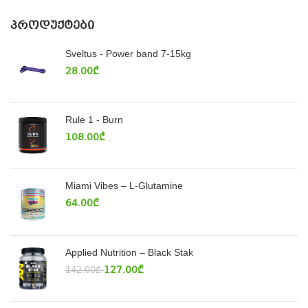
ᲞᲠᲝᲓᲣᲥᲢᲔᲑᲘ
Sveltus - Power band 7-15kg
28.00
₾
Rule 1 - Burn
108.00
₾
Miami Vibes – L-Glutamine
64.00
₾
Applied Nutrition – Black Stak
127.00
₾
142.00
₾