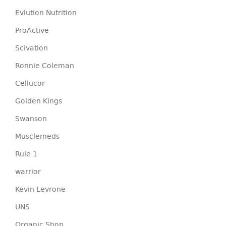
Evlution Nutrition
ProActive
Scivation
Ronnie Coleman
Cellucor
Golden Kings
Swanson
Musclemeds
Rule 1
warrior
Kevin Levrone
UNS
Organic Shop