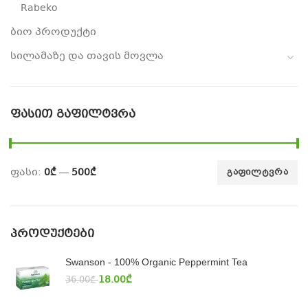
Rabeko
ბიო პროდუქტი
სილამაზე და თავის მოვლა
ᲤᲐᲡᲘᲗ ᲒᲐᲤᲘᲚᲢᲕᲠᲐ
ფასი:
0₾
—
500₾
ᲒᲐᲤᲘᲚᲢᲕᲠᲐ
ᲞᲠᲝᲓᲣᲥᲢᲔᲑᲘ
Swanson - 100% Organic Peppermint Tea
18.00
₾
36.00
₾