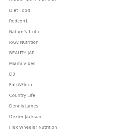
Dorian Yates Nutrition
Diet-Food
Redcon1
Nature's Truth
RAW Nutrition
BEAUTY JAR
Miami Vibes
D3
Folk&Flora
Country Life
Dennis James
Dexter Jackson
Flex Wheeler Nutrition