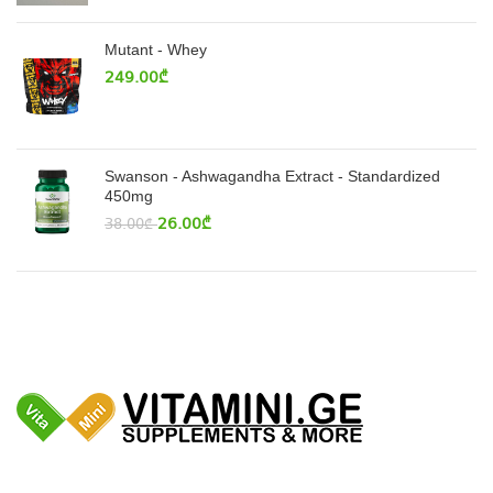
Mutant - Whey
249.00
₾
Swanson - Ashwagandha Extract - Standardized
450mg
26.00
₾
38.00
₾