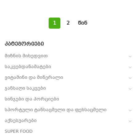
1
2
წინ
ᲙᲐᲢᲔᲒᲝᲠᲘᲔᲑᲘ
მიზნის მიხედვით
საკვებდანამატები
ვიტამინი და მინერალი
ჯანსაღი საკვები
სინჯები და პორციები
სპორტული ტანსაცმელი და ფეხსაცმელი
აქსესუარები
SUPER FOOD