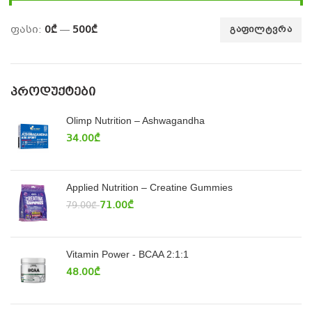
ფასი:
0₾
—
500₾
ᲒᲐᲤᲘᲚᲢᲕᲠᲐ
ᲞᲠᲝᲓᲣᲥᲢᲔᲑᲘ
Olimp Nutrition – Ashwagandha
34.00
₾
Applied Nutrition – Creatine Gummies
71.00
₾
79.00
₾
Vitamin Power - BCAA 2:1:1
48.00
₾