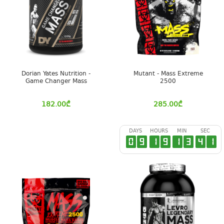
Dorian Yates Nutrition -
Mutant - Mass Extreme
Game Changer Mass
2500
182.00
₾
285.00
₾
DAYS
HOURS
MIN
SEC
0
9
1
9
1
3
4
0