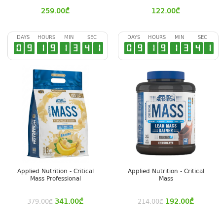
259.00
₾
122.00
₾
DAYS
HOURS
MIN
SEC
DAYS
HOURS
MIN
SEC
0
9
1
9
1
3
4
0
0
9
1
9
1
3
4
0
Applied Nutrition - Critical
Applied Nutrition - Critical
Mass Professional
Mass
341.00
₾
192.00
₾
379.00
₾
214.00
₾