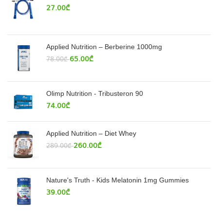
27.00
₾
Applied Nutrition – Berberine 1000mg
65.00
₾
78.00
₾
Olimp Nutrition - Tribusteron 90
74.00
₾
Applied Nutrition – Diet Whey
260.00
₾
289.00
₾
Nature's Truth - Kids Melatonin 1mg Gummies
39.00
₾