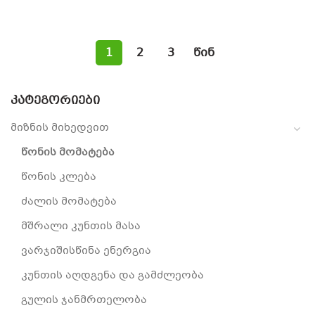
1
2
3
წინ
ᲙᲐᲢᲔᲒᲝᲠᲘᲔᲑᲘ
მიზნის მიხედვით
წონის მომატება
წონის კლება
ძალის მომატება
მშრალი კუნთის მასა
ვარჯიშისწინა ენერგია
კუნთის აღდგენა და გამძლეობა
გულის ჯანმრთელობა