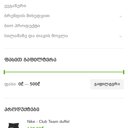
ვეგანური
ბრენდის მიხედვით
ბიო პროდუქტი
სილამაზე და თავის მოვლა
ᲤᲐᲡᲘᲗ ᲒᲐᲤᲘᲚᲢᲕᲠᲐ
ფასი:
0₾
—
500₾
ᲒᲐᲤᲘᲚᲢᲕᲠᲐ
ᲞᲠᲝᲓᲣᲥᲢᲔᲑᲘ
Nike - Club Team duffel