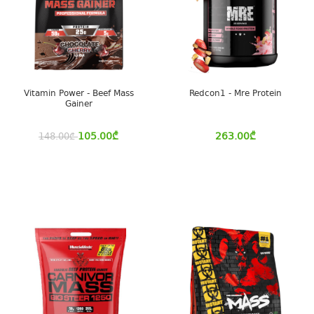
Vitamin Power - Beef Mass
Redcon1 - Mre Protein
Gainer
105.00
₾
263.00
₾
148.00
₾