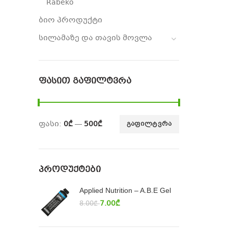
Rabeko
ბიო პროდუქტი
სილამაზე და თავის მოვლა
ᲤᲐᲡᲘᲗ ᲒᲐᲤᲘᲚᲢᲕᲠᲐ
ფასი:
0₾
—
500₾
ᲒᲐᲤᲘᲚᲢᲕᲠᲐ
ᲞᲠᲝᲓᲣᲥᲢᲔᲑᲘ
Applied Nutrition – A.B.E Gel
7.00
₾
8.00
₾