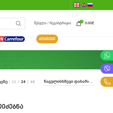
0
ᲨᲔᲡᲕᲚᲐ / ᲠᲔᲒᲘᲡᲢᲠᲐᲪᲘᲐ
0.00
₾
ᲐᲥᲪᲘᲔᲑᲘ
ვენე
12
24
48
იძებნა