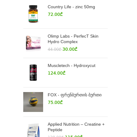
Country Life - zinc 50mg
72.00
₾
Olimp Labs - PerfecT Skin
Hydro Complex
30.00
₾
44.00
₾
Muscletech - Hydroxycut
124.00
₾
FOX - ფრენბურთის ბურთი
75.00
₾
Applied Nutrition – Creatine +
Peptide