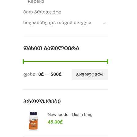
Rabeko
ბიო პროდუქტი
სილამაზე და თავის მოვლა
ᲤᲐᲡᲘᲗ ᲒᲐᲤᲘᲚᲢᲕᲠᲐ
ფასი:
0₾
—
500₾
ᲒᲐᲤᲘᲚᲢᲕᲠᲐ
ᲞᲠᲝᲓᲣᲥᲢᲔᲑᲘ
Now foods - Biotin 5mg
45.00
₾