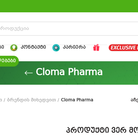
ᲒᲘ
ᲙᲝᲜᲢᲐᲥᲢᲘ
ᲙᲐᲠᲘᲔᲠᲐ
ᲔᲑᲔᲑᲘ
Cloma Pharma
ი
ბრენდის მიხედვით
Cloma Pharma
აჩ
პროდუქტი ვერ მო