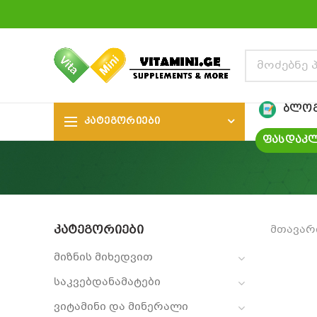
ᲑᲚᲝ
ᲙᲐᲢᲔᲒᲝᲠᲘᲔᲑᲘ
ᲤᲐᲡᲓᲐᲙᲚ
ᲙᲐᲢᲔᲒᲝᲠᲘᲔᲑᲘ
მთავარ
მიზნის მიხედვით
საკვებდანამატები
ვიტამინი და მინერალი