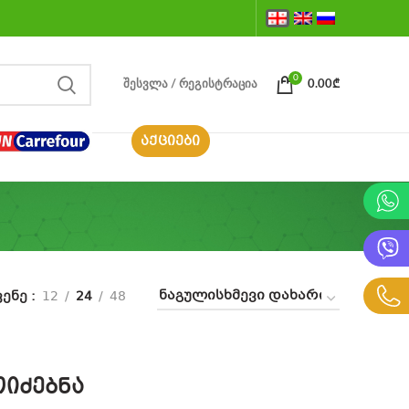
0
ᲨᲔᲡᲕᲚᲐ / ᲠᲔᲒᲘᲡᲢᲠᲐᲪᲘᲐ
0.00
₾
ᲐᲥᲪᲘᲔᲑᲘ
ვენე
12
24
48
იძებნა