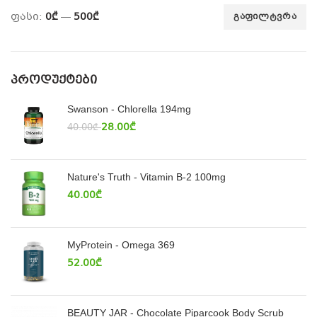
ფასი:
0₾
—
500₾
ᲒᲐᲤᲘᲚᲢᲕᲠᲐ
ᲞᲠᲝᲓᲣᲥᲢᲔᲑᲘ
Swanson - Chlorella 194mg
28.00
₾
40.00
₾
Nature's Truth - Vitamin B-2 100mg
40.00
₾
MyProtein - Omega 369
52.00
₾
BEAUTY JAR - Chocolate Piparcook Body Scrub