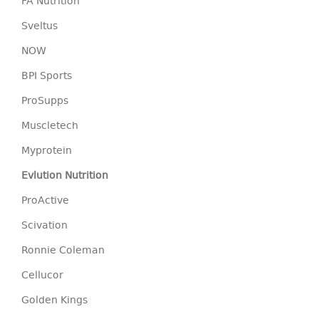
FA Nutrition
Sveltus
NOW
BPI Sports
ProSupps
Muscletech
Myprotein
Evlution Nutrition
ProActive
Scivation
Ronnie Coleman
Cellucor
Golden Kings