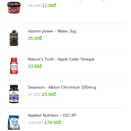
11.00
₾
26.00
₾
vitamin power - Water Jug
35.00
₾
Nature's Truth - Apple Cider Vinegar
33.00
₾
Swanson - Albion Chromium 200mcg
25.00
₾
37.00
₾
Applied Nutrition – ISO XP
179.00
₾
199.00
₾