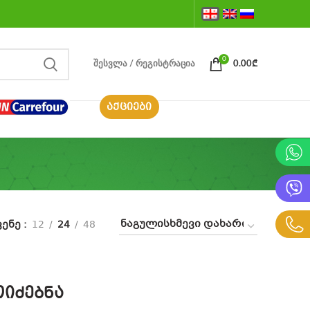
0
ᲨᲔᲡᲕᲚᲐ / ᲠᲔᲒᲘᲡᲢᲠᲐᲪᲘᲐ
0.00
₾
ᲐᲥᲪᲘᲔᲑᲘ
ვენე
12
24
48
იძებნა