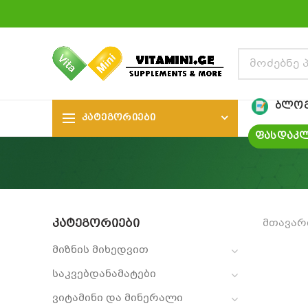
ᲑᲚᲝ
ᲙᲐᲢᲔᲒᲝᲠᲘᲔᲑᲘ
ᲤᲐᲡᲓᲐᲙᲚ
ᲙᲐᲢᲔᲒᲝᲠᲘᲔᲑᲘ
მთავარ
მიზნის მიხედვით
საკვებდანამატები
ვიტამინი და მინერალი