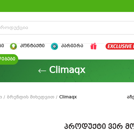
ᲒᲘ
ᲙᲝᲜᲢᲐᲥᲢᲘ
ᲙᲐᲠᲘᲔᲠᲐ
ᲔᲑᲔᲑᲘ
Climaqx
ი
ბრენდის მიხედვით
Climaqx
აჩ
პროდუქტი ვერ მო