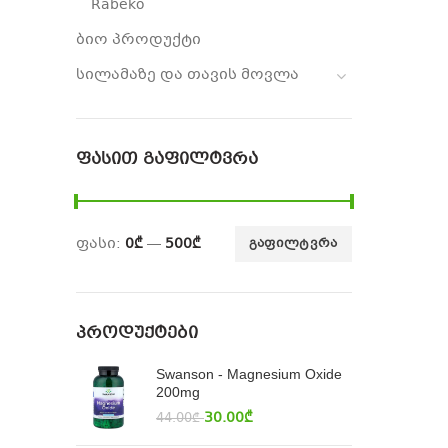
Rabeko
ბიო პროდუქტი
სილამაზე და თავის მოვლა
ᲤᲐᲡᲘᲗ ᲒᲐᲤᲘᲚᲢᲕᲠᲐ
ფასი:
0₾
—
500₾
ᲒᲐᲤᲘᲚᲢᲕᲠᲐ
ᲞᲠᲝᲓᲣᲥᲢᲔᲑᲘ
Swanson - Magnesium Oxide
200mg
30.00
₾
44.00
₾