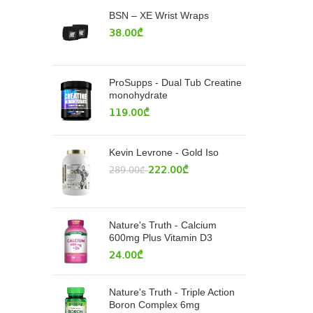
BSN – XE Wrist Wraps
38.00
₾
ProSupps - Dual Tub Creatine
monohydrate
119.00
₾
Kevin Levrone - Gold Iso
222.00
₾
289.00
₾
Nature's Truth - Calcium
600mg Plus Vitamin D3
24.00
₾
Nature's Truth - Triple Action
Boron Complex 6mg