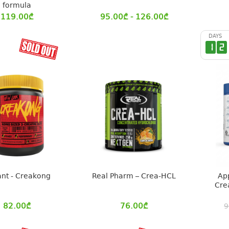
formula
119.00
₾
95.00
₾
- 126.00
₾
DAYS
1
2
nt - Creakong
Real Pharm – Crea-HCL
App
Cre
82.00
₾
76.00
₾
9