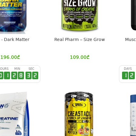
- Dark Matter
Real Pharm – Size Grow
Muscl
196.00
₾
109.00
₾
OURS
MIN
SEC
DAYS
0
1
2
8
3
1
1
2