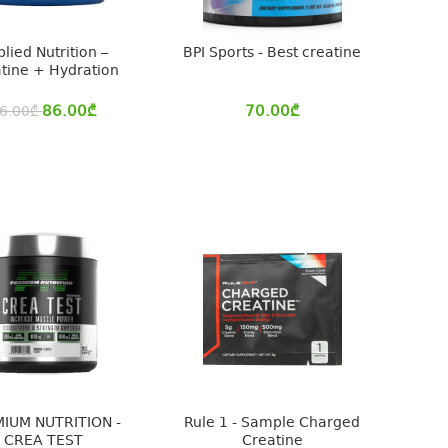
lied Nutrition –
BPI Sports - Best creatine
tine + Hydration
86.00
₾
70.00
₾
6.00
₾
IUM NUTRITION -
Rule 1 - Sample Charged
CREA TEST
Creatine