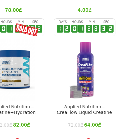
78.00
₾
4.00
₾
HOURS
MIN
SEC
DAYS
HOURS
MIN
SEC
0
1
2
8
3
1
1
2
0
1
2
8
3
1
lied Nutrition –
Applied Nutrition –
atine+Hydration
CreaFlow Liquid Creatine
82.00
₾
64.00
₾
2.00
₾
72.00
₾