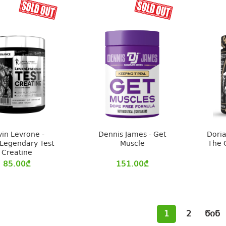
vin Levrone -
Dennis James - Get
Doria
Legendary Test
Muscle
The 
Creatine
85.00
₾
151.00
₾
1
2
წინ