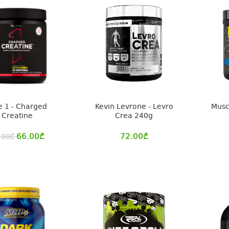
e 1 - Charged
Kevin Levrone - Levro
Musc
Creatine
Crea 240g
66.00
₾
72.00
₾
.00
₾