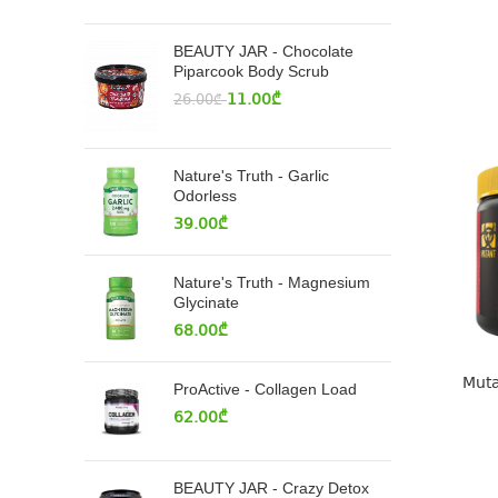
BEAUTY JAR - Chocolate
Piparcook Body Scrub
11.00
₾
26.00
₾
Nature's Truth - Garlic
Odorless
39.00
₾
Nature's Truth - Magnesium
Glycinate
68.00
₾
Muta
ProActive - Collagen Load
62.00
₾
BEAUTY JAR - Crazy Detox