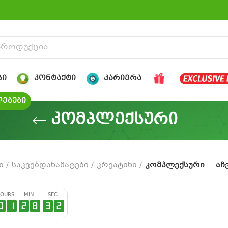
ᲒᲘ
ᲙᲝᲜᲢᲐᲥᲢᲘ
ᲙᲐᲠᲘᲔᲠᲐ
ᲔᲑᲔᲑᲘ
კომპლექსური
ი
საკვებდანამატები
კრეატინი
კომპლექსური
აჩ
OURS
MIN
SEC
0
1
2
8
3
1