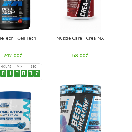
eTech - Cell Tech
Muscle Care - Crea-MX
242.00
₾
58.00
₾
HOURS
MIN
SEC
0
1
2
8
3
1