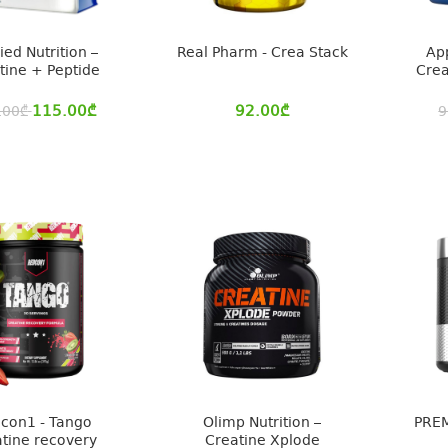
ied Nutrition –
Real Pharm - Crea Stack
App
tine + Peptide
Crea
115.00
₾
92.00
₾
.00
₾
9
con1 - Tango
Olimp Nutrition –
PREM
tine recovery
Creatine Xplode