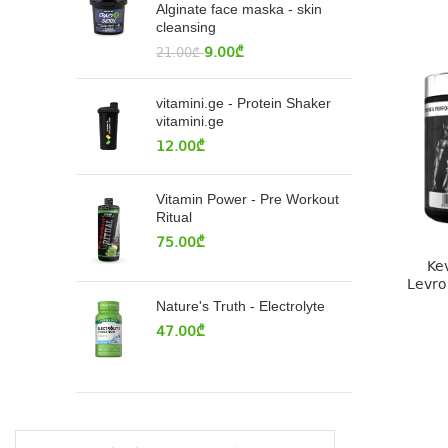
Alginate face maska - skin
cleansing
9.00
₾
21.00
₾
vitamini.ge - Protein Shaker
vitamini.ge
12.00
₾
Vitamin Power - Pre Workout
Ritual
75.00
₾
Ke
Levro
Nature's Truth - Electrolyte
47.00
₾